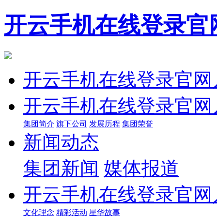
开云手机在线登录官网
开云手机在线登录官网入
开云手机在线登录官网入
集团简介
旗下公司
发展历程
集团荣誉
新闻动态
集团新闻
媒体报道
开云手机在线登录官网入
文化理念
精彩活动
星华故事