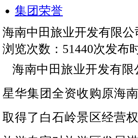
集团荣誉
海南中田旅业开发有限公
浏览次数：51440次
发布时间
海南中田旅业开发有限公司
星华集团全资收购原海
取得了白石岭景区经营