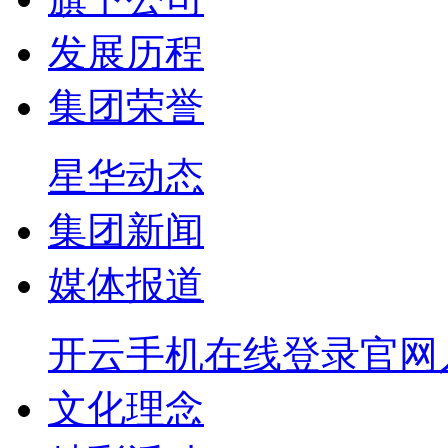
发展历程
集团荣誉
星华动态
集团新闻
媒体报道
开云手机在线登录官网入
文化理念