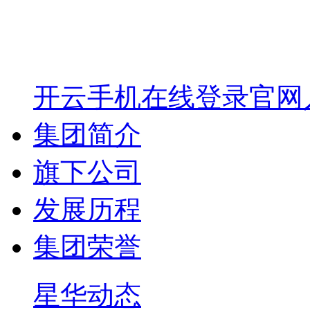
开云手机在线登录官网入
集团简介
旗下公司
发展历程
集团荣誉
星华动态