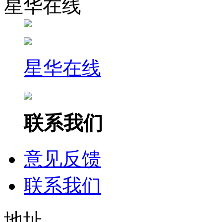
星华在线
星华在线
联系我们
意见反馈
联系我们
地址