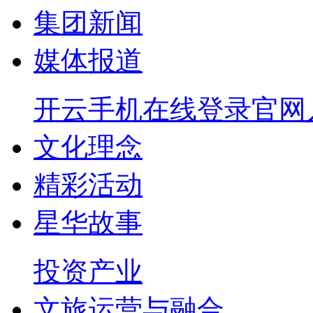
集团新闻
媒体报道
开云手机在线登录官网入
文化理念
精彩活动
星华故事
投资产业
文旅运营与融合