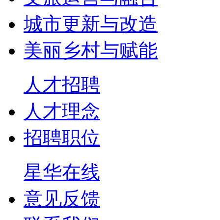
城市更新与改造
美丽乡村与赋能
人才招聘
人才理念
招聘职位
星华在线
意见反馈