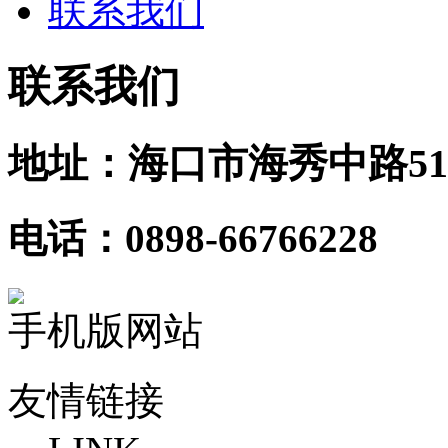
联系我们
联系我们
地址：海口市海秀中路51
电话：0898-66766228
手机版网站
友情链接