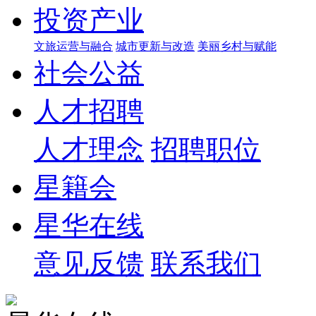
投资产业
文旅运营与融合
城市更新与改造
美丽乡村与赋能
社会公益
人才招聘
人才理念
招聘职位
星籍会
星华在线
意见反馈
联系我们