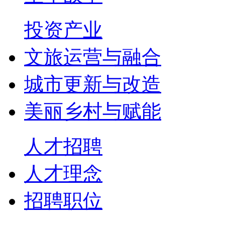
投资产业
文旅运营与融合
城市更新与改造
美丽乡村与赋能
人才招聘
人才理念
招聘职位