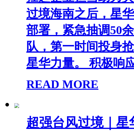
过境海南之后，星华
部署，紧急抽调50
队，第一时间投身抢
星华力量。 积极响应.
READ MORE
超强台风过境｜星