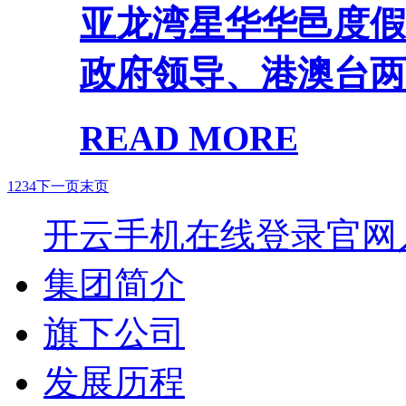
亚龙湾星华华邑度假
政府领导、港澳台两岸
READ MORE
1
2
3
4
下一页
末页
开云手机在线登录官网入
集团简介
旗下公司
发展历程