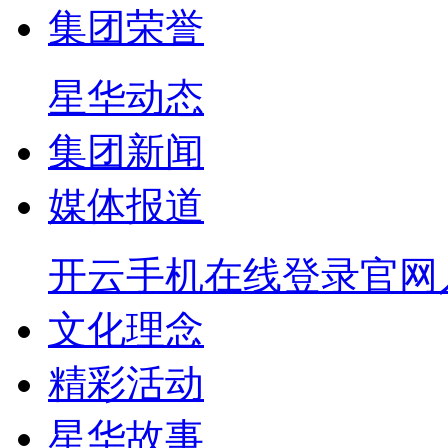
集团荣誉
星华动态
集团新闻
媒体报道
开云手机在线登录官网入
文化理念
精彩活动
星华故事