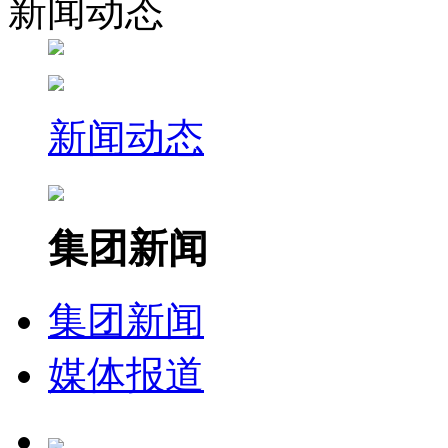
新闻动态
新闻动态
集团新闻
集团新闻
媒体报道