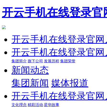
开云手机在线登录官网
开云手机在线登录官网入
开云手机在线登录官网入
集团简介
旗下公司
发展历程
集团荣誉
新闻动态
集团新闻
媒体报道
开云手机在线登录官网入
文化理念
精彩活动
星华故事