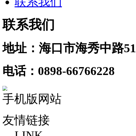
联系我们
联系我们
地址：海口市海秀中路51
电话：0898-66766228
手机版网站
友情链接
LINK