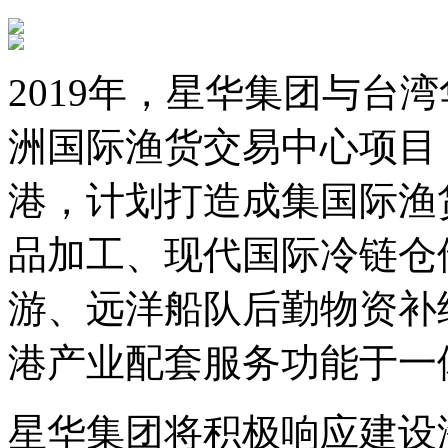
2019年，星华集团与台
洲国际渔货交易中心项目
港，计划打造成集国际渔
品加工、现代国际冷链仓
游、远洋船队后勤物资补
港产业配套服务功能于一
星华集团将积极响应建设