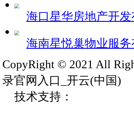
海口星华房地产开发
海南星悦巢物业服务
CopyRight © 2021 All
录官网入口_开云(中国
技术支持：