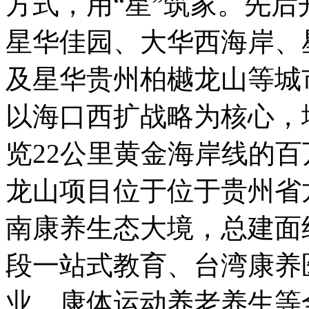
方式，用“星”筑家。先
星华佳园、大华西海岸、
及星华贵州柏樾龙山等城
以海口西扩战略为核心，
览22公里黄金海岸线的
龙山项目位于位于贵州省龙
南康养生态大境，总建面
段一站式教育、台湾康养
业、康体运动养老养生等全