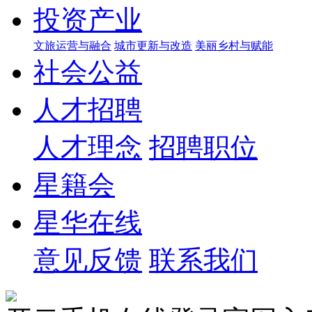
投资产业
文旅运营与融合
城市更新与改造
美丽乡村与赋能
社会公益
人才招聘
人才理念
招聘职位
星籍会
星华在线
意见反馈
联系我们