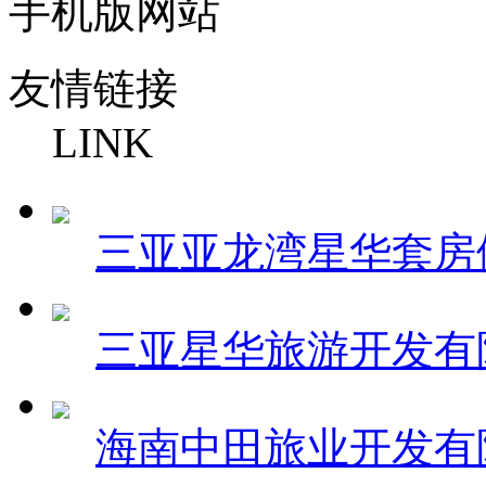
手机版网站
友情链接
LINK
三亚亚龙湾星华套房
三亚星华旅游开发有
海南中田旅业开发有