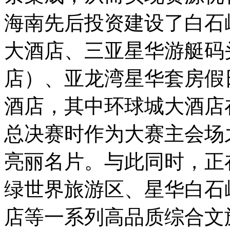
海南先后投资建设了白石
大酒店、三亚星华游艇码
店）、亚龙湾星华套房假
酒店，其中环球城大酒店在
总决赛时作为大赛主会场
亮丽名片。与此同时，正
绿世界旅游区、星华白石
店等一系列高品质综合文