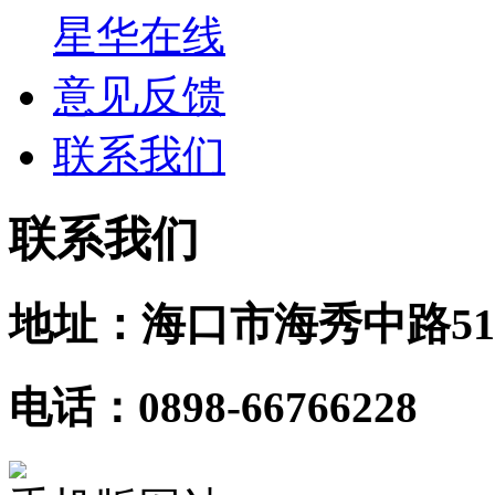
星华在线
意见反馈
联系我们
联系我们
地址：海口市海秀中路51
电话：0898-66766228