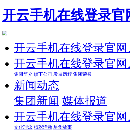
开云手机在线登录官网
开云手机在线登录官网入
开云手机在线登录官网入
集团简介
旗下公司
发展历程
集团荣誉
新闻动态
集团新闻
媒体报道
开云手机在线登录官网入
文化理念
精彩活动
星华故事