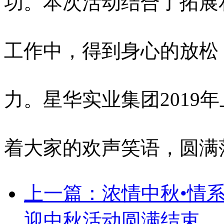
功。本次活动结合了拓展
工作中，得到身心的放松
力。星华实业集团2019
着大家的欢声笑语，圆满
上一篇：浓情中秋•情系
迎中秋活动圆满结束