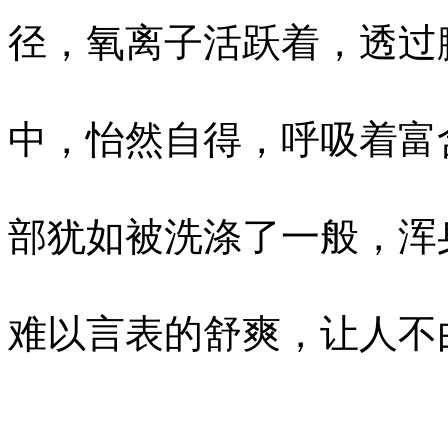
径，氧离子活跃着，透过
中，怡然自得，呼吸着富
部犹如被洗涤了一般，浑
难以言表的舒爽，让人不