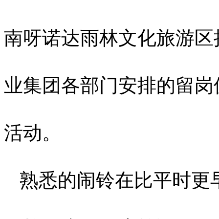
南呀诺达雨林文化旅游区
业集团各部门安排的留岗
活动。
熟悉的闹铃在比平时更