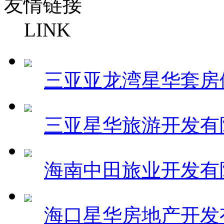
友情链接
LINK
三亚亚龙湾星华套房
三亚星华旅游开发有
海南中田旅业开发有
海口星华房地产开发