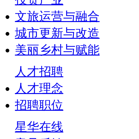
文旅运营与融合
城市更新与改造
美丽乡村与赋能
人才招聘
人才理念
招聘职位
星华在线