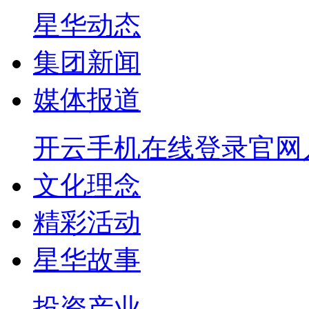
星华动态
集团新闻
媒体报道
开云手机在线登录官网入
文化理念
精彩活动
星华故事
投资产业