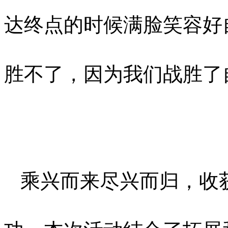
达终点的时候满脸笑容好
胜不了，因为我们战胜了
乘兴而来尽兴而归，收