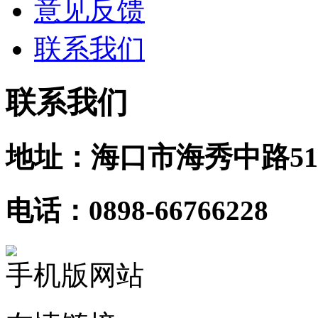
意见反馈
联系我们
联系我们
地址：海口市海秀中路51
电话：0898-66766228
手机版网站