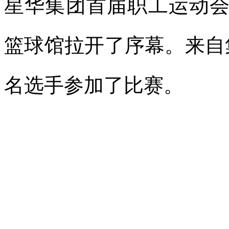
星华集团首届职工运动
篮球馆拉开了序幕。来自
名选手参加了比赛。