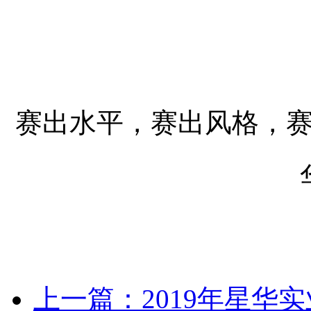
赛出水平，赛出风格，
上一篇：2019年星华