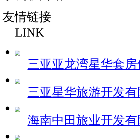
友情链接
LINK
三亚亚龙湾星华套房
三亚星华旅游开发有
海南中田旅业开发有