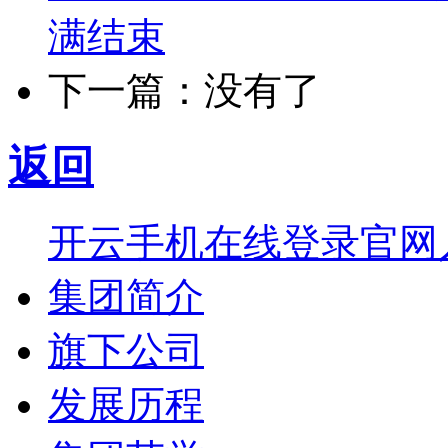
满结束
下一篇：没有了
返回
开云手机在线登录官网入
集团简介
旗下公司
发展历程