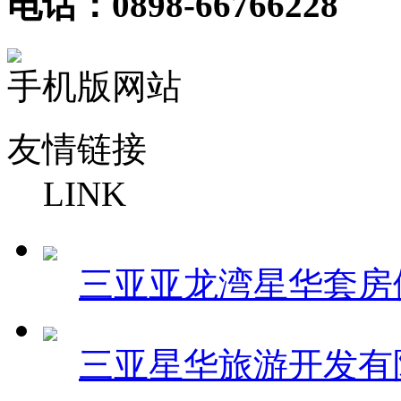
电话：0898-66766228
手机版网站
友情链接
LINK
三亚亚龙湾星华套房
三亚星华旅游开发有