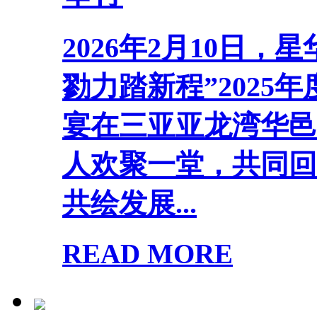
2026年2月10日
勠力踏新程”2025
宴在三亚亚龙湾华邑
人欢聚一堂，共同回
共绘发展...
READ MORE