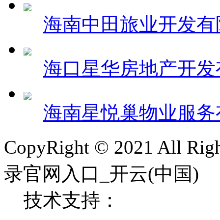
海南中田旅业开发有
海口星华房地产开发
海南星悦巢物业服务
CopyRight © 2021 All
录官网入口_开云(中国
技术支持：