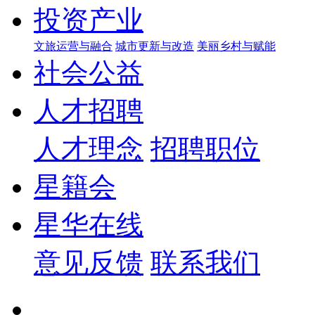
投资产业
文旅运营与融合
城市更新与改造
美丽乡村与赋能
社会公益
人才招聘
人才理念
招聘职位
星籍会
星华在线
意见反馈
联系我们