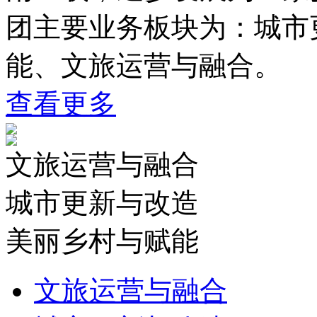
团主要业务板块为：城市
能、文旅运营与融合。
查看更多
文旅运营与融合
城市更新与改造
美丽乡村与赋能
文旅运营与融合